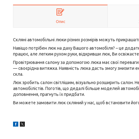
Опис
Скляні автомобільні люки різних розмірів можуть прикрашат
Навіщо потрібен люк на даху Вашого автомобіля? – це додатко
працює, але легким рухом руки, відкривши люк, Ви освіжає
Провітрювання салону за допомогою люка має свої переваги 
— своєрідна витяжка. Наявність люка дасть змогу знизити е
скла.
Люк зробить салон світлішим, візуально розширить салон. Н
автомобілістів. Поготів, що дедалі більше моделей автомобіл
доповнення, прагнуть їх придбати.
Ви можете замовити люк скляний у нас, щоб встановити його 