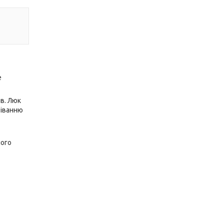
е
в. Люк
тіванню
ного