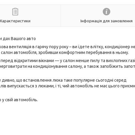
Характеристики
Інформація для замовлення
и дах Вашого авто
ва вентиляція в гарячу пору року – ви їдете влітку, кондиціонер н
те салон автомобіля, зробивши комфортним перебування в ньому.
перед відкритими вікнами — у салон менше пилу та вихлопних газі
нерговитрати на кондиціонування салону, а також запобіжить запо
е дивно, що встановлення люка таке популярне сьогодні серед
ів випускається з люками, і ті, чий автомобіль не має цього приєм
у свій автомобіль.