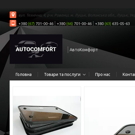
вул. Технічна, 4, р-н. Рованці, м. Луцьк, Волинська обл., Луцьк, Ук
+380
(67)
701-00-46
+380
(66)
701-00-46
+380
(63)
635-05-63
АвтоКомфорт
Головна
Товари та послуги
Про нас
Конта