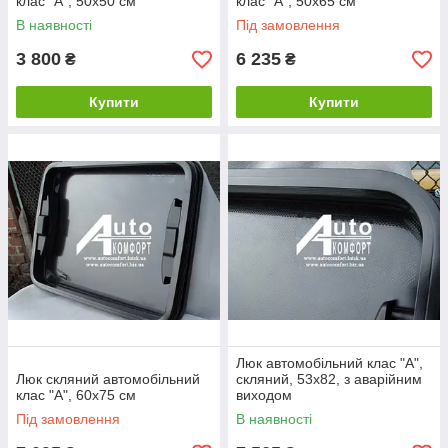
клас "А", 50х50 см
клас "А", 50х65 см
В наявності
Під замовлення
3 800
6 235
₴
₴
Купити
Купити
Люк автомобільний клас "А",
Люк скляний автомобільний
скляний, 53х82, з аварійним
клас "А", 60х75 см
виходом
Під замовлення
В наявності