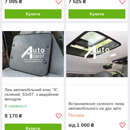
7 095
7 525
₴
₴
Купити
Купити
Люк автомобільний клас "А",
скляний, 53х97, з аварійним
виходом
Встановлення скляного люка
В наявності
автомобільного на дах авто
8 170
Послуга
₴
1 000
від
₴
Купити