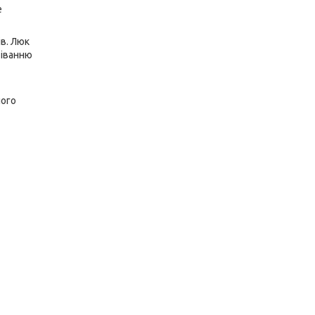
е
в. Люк
тіванню
ного