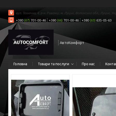
вул. Технічна, 4, р-н. Рованці, м. Луцьк, Волинська обл., Луцьк, Ук
+380
(67)
701-00-46
+380
(66)
701-00-46
+380
(63)
635-05-63
АвтоКомфорт
Головна
Товари та послуги
Про нас
Конта