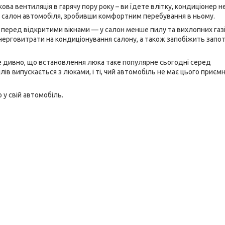
ва вентиляція в гарячу пору року – ви їдете влітку, кондиціонер н
те салон автомобіля, зробивши комфортним перебування в ньому.
перед відкритими вікнами — у салон менше пилу та вихлопних газі
нерговитрати на кондиціонування салону, а також запобіжить запо
е дивно, що встановлення люка таке популярне сьогодні серед
ів випускається з люками, і ті, чий автомобіль не має цього приєм
у свій автомобіль.