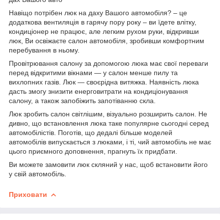
Навіщо потрібен люк на даху Вашого автомобіля? – це
додаткова вентиляція в гарячу пору року – ви їдете влітку,
кондиціонер не працює, але легким рухом руки, відкривши
люк, Ви освіжаєте салон автомобіля, зробивши комфортним
перебування в ньому.
Провітрювання салону за допомогою люка має свої переваги
перед відкритими вікнами — у салон менше пилу та
вихлопних газів. Люк — своєрідна витяжка. Наявність люка
дасть змогу знизити енерговитрати на кондиціонування
салону, а також запобіжить запотіванню скла.
Люк зробить салон світлішим, візуально розширить салон. Не
дивно, що встановлення люка таке популярне сьогодні серед
автомобілістів. Поготів, що дедалі більше моделей
автомобілів випускається з люками, і ті, чий автомобіль не має
цього приємного доповнення, прагнуть їх придбати.
Ви можете замовити люк скляний у нас, щоб встановити його
у свій автомобіль.
Приховати