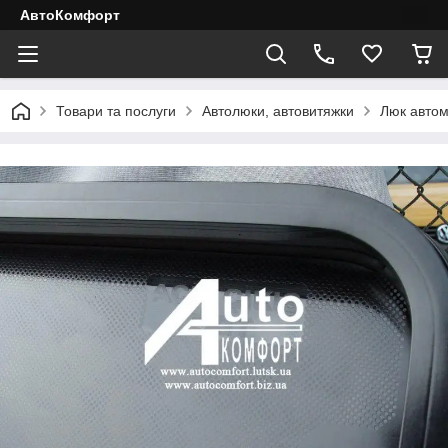
АвтоКомфорт
Товари та послуги
Автолюки, автовитяжки
Люк автом