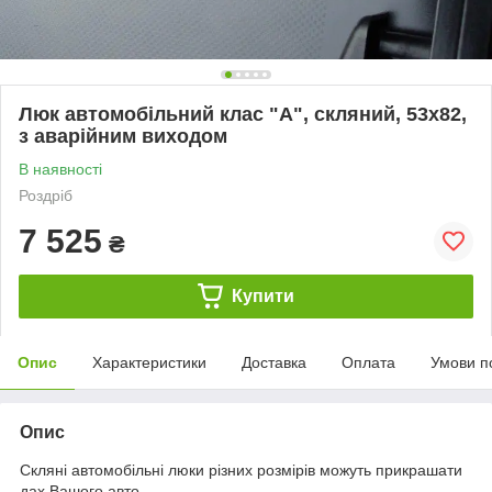
Люк автомобільний клас "А", скляний, 53х82,
з аварійним виходом
В наявності
Роздріб
7 525
₴
Купити
Опис
Характеристики
Доставка
Оплата
Умови п
Опис
Скляні автомобільні люки різних розмірів можуть прикрашати
дах Вашого авто