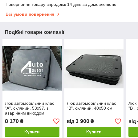
Повернення товару впродовж 14 днів за домовленістю
Всі умови повернення
Подібні товари компанії
Люк автомобільний клас
Люк автомобільний клас
Люк 
"А", скляний, 53х97, з
"В", скляний, 40х50 см
"В",
аварійним виходом
8 170
3 900
₴
від
₴
від
Купити
Купити