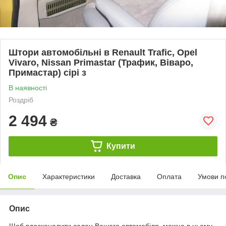
Штори автомобільні в Renault Trafic, Opel
Vivaro, Nissan Primastar (Трафик, Віваро,
Примастар) сірі з
В наявності
Роздріб
2 494
₴
Купити
Опис
Характеристики
Доставка
Оплата
Умови п
Опис
Щоб вдосконалити салон Вашого автомобіля, можна в ньому