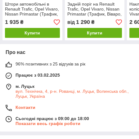
Штори автомобільні в
Задній поріг на Renault
Накл
Renault Trafic, Opel Vivaro,
Trafic, Opel Vivaro, Nissan
коліс
Nissan Primastar (Трафик,
Primastar (Трафик, Віваро,
Viva
Віваро, Примастар) бежеві
Примастар)/ляда,
Віва
1 935
1 290
2 6
₴
від
₴
з
сорочечка
сіри
Купити
Купити
Про нас
96% позитивних з 25 відгуків за рік
Працює з 03.02.2025
м. Луцьк
вул. Технічна, 4, р-н. Рованці, м. Луцьк, Волинська обл.,
Луцьк, Україна
Контакти
Сьогодні працює з 09:00 до 18:00
Показати весь графік роботи