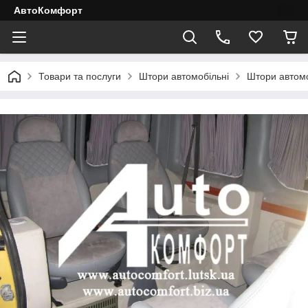
АвтоКомфорт
Товари та послуги
Штори автомобільні
Штори автомоб