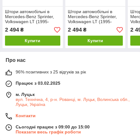
Штори автомобільні в
Штори автомобільні в
Штор
Mercedes-Benz Sprinter,
Mercedes-Benz Sprinter,
Merc
Volkswagen LT (1995-
Volkswagen LT (1995-
Volk
2006) сірі із салазками
2006) бежеві із салазками
сала
2 494
2 494
2 4
₴
₴
(Спринтер, ЛТ)
(Спринтер, ЛТ)
Бенц
Купити
Купити
Про нас
96% позитивних з 25 відгуків за рік
Працює з 03.02.2025
м. Луцьк
вул. Технічна, 4, р-н. Рованці, м. Луцьк, Волинська обл.,
Луцьк, Україна
Контакти
Сьогодні працює з 09:00 до 15:00
Показати весь графік роботи