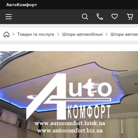
АвтоКомфорт
Товари та послуги
Штори автомобільні
Штори автомо