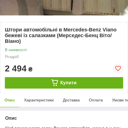
Штори автомобільні в Mercedes-Benz Viano
бежеві із салазками (Мерседес-Бенц Віто/
Віано)
В наявності
Роздріб
2 494
₴
Купити
Опис
Характеристики
Доставка
Оплата
Умови п
Опис
Щоб вдосконалити салон Вашого автомобіля, можна в ньому