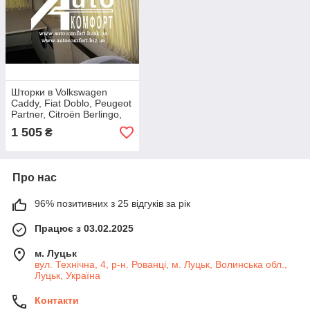
Шторки в Volkswagen
Caddy, Fiat Doblo, Peugeot
Partner, Citroën Berlingo,
Renault Kangoo, Opel
1 505
₴
Combo бежеві з
Про нас
96% позитивних з 25 відгуків за рік
Працює з 03.02.2025
м. Луцьк
вул. Технічна, 4, р-н. Рованці, м. Луцьк, Волинська обл.,
Луцьк, Україна
Контакти