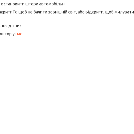
 встановити штори автомобільні.
крити їх, щоб не бачити зовнішній світ, або відкрити, щоб милувати
ння до них.
тоштор у
нас
.