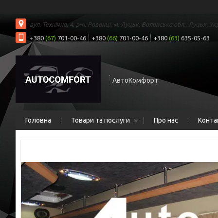
вул. Технічна, 4, р-н. Рованці, м. Луцьк, Волинська обл., Луцьк, Ук
+380
(67)
701-00-46
+380
(66)
701-00-46
+380
(63)
635-05-63
АвтоКомфорт
Головна
Товари та послуги
Про нас
Конта