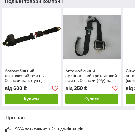
Подібні товари компанії
Автомобільний
Автомобільний
Сітк
двоточковий ремінь
оригінальний триточковий
авто
безпеки на котушці
ремінь безпеки (б/у) на
(кол
(інерційний,
автомобільне сидіння
600
350
від
₴
від
₴
від
сертифікований, чорний)
Купити
Купити
Про нас
96% позитивних з 24 відгуків за рік