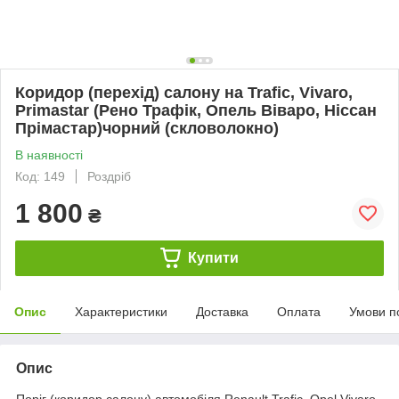
Коридор (перехід) салону на Trafic, Vivaro,
Primastar (Рено Трафік, Опель Віваро, Ніссан
Прімастар)чорний (скловолокно)
В наявності
Код: 149
Роздріб
1 800
₴
Купити
Опис
Характеристики
Доставка
Оплата
Умови п
Опис
Поріг (коридор салону) автомобіля Renault Trafic, Opel Vivaro,