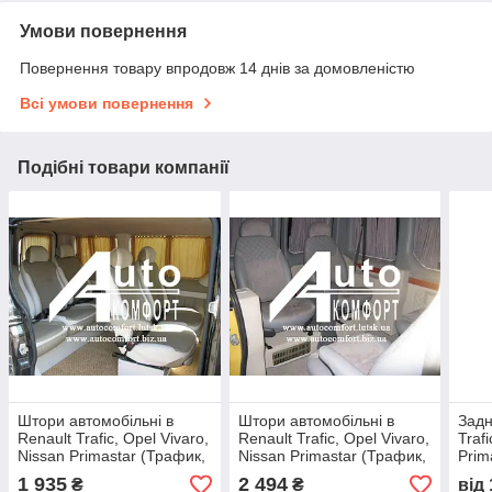
Умови повернення
Повернення товару впродовж 14 днів за домовленістю
Всі умови повернення
Подібні товари компанії
Штори автомобільні в
Штори автомобільні в
Задн
Renault Trafic, Opel Vivaro,
Renault Trafic, Opel Vivaro,
Traf
Nissan Primastar (Трафик,
Nissan Primastar (Трафик,
Prim
Віваро, Примастар) бежеві
Віваро, Примастар) сірі з
Прим
1 935
2 494
₴
₴
від
з
соро