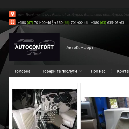
вул. Технічна, 4, р-н. Рованці, м. Луцьк, Волинська обл., Луцьк, Ук
+380
(67)
701-00-46
+380
(66)
701-00-46
+380
(63)
635-05-63
АвтоКомфорт
Головна
Товари та послуги
Про нас
Конта