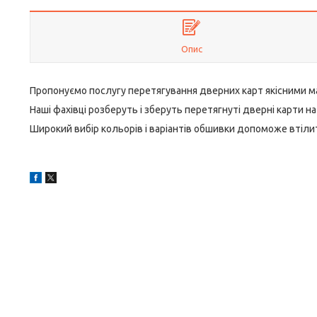
Опис
Пропонуємо послугу перетягування дверних карт якісними ма
Наші фахівці розберуть і зберуть перетягнуті дверні карти 
Широкий вибір кольорів і варіантів обшивки допоможе втілити