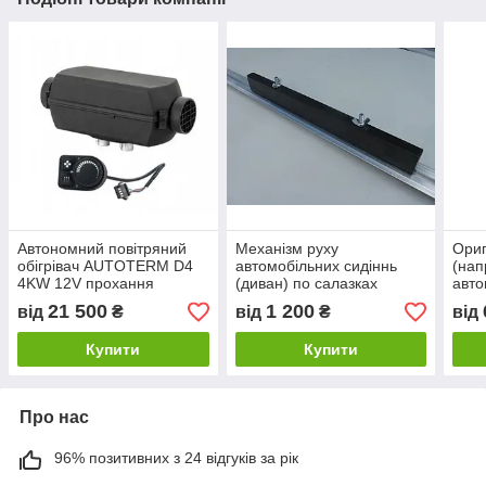
Автономний повітряний
Механізм руху
Ориг
обігрівач AUTOTERM D4
автомобільних сидіннь
(нап
4KW 12V прохання
(диван) по салазках
авто
зателефонувати перш ніж
(порозі, рейках)!!прохання
Espa
21 500
1 200
від
₴
від
₴
від
зробити замовлення!!!!
зателефонувати перш ніж
зате
зробити замовлення!!
зроб
Купити
Купити
Про нас
96% позитивних з 24 відгуків за рік