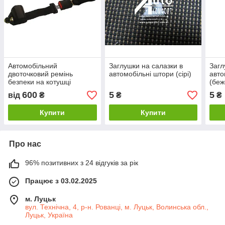
Автомобільний
Заглушки на салазки в
Загл
двоточковий ремінь
автомобільні штори (сірі)
авто
безпеки на котушці
(беж
(інерційний,
600
5
5
від
₴
₴
₴
сертифікований, чорний)
Купити
Купити
Про нас
96% позитивних з 24 відгуків за рік
Працює з 03.02.2025
м. Луцьк
вул. Технічна, 4, р-н. Рованці, м. Луцьк, Волинська обл.,
Луцьк, Україна