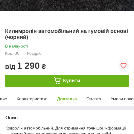
Килимролін автомобільний на гумовій основі
(чорний)
В наявності
Код: 30
Роздріб
1 290
від
₴
Купити
пис
Характеристики
Доставка
Оплата
Умови пове
Опис
Ковролін автомобільний. Для отримання точнішої інформації
— звертайтеся за телефонами, зазначеними на сайті.