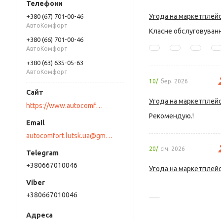
Угода на маркетплейс
+380 (67) 701-00-46
AвтоКомфорт
Класне обслуговуванн
+380 (66) 701-00-46
АвтоКомфорт
+380 (63) 635-05-63
АвтоКомфорт
10/
бер. 2026
Угода на маркетплейс
https://www.autocomfort.lutsk.ua/uk/
Рекомендую.!
autocomfort.lutsk.ua@gmail.com
20/
січ. 2026
+380667010046
Угода на маркетплейс
+380667010046