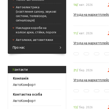
16/
квіт. 2026
Автоелектрика
(освітлення салону, звукові
Угода на маркетплейс
системи, телевізори,
сигналізація)
Накладки короби на
колісні арки, стійки, пороги
11/
квіт. 2026
Автолюки, автовитяжки
Угода на маркетплейс
Про нас
Контакти
21/
бер. 2026
Угода на маркетплейс
AвтоКомфорт
АвтоКомфорт
13/
бер. 2026