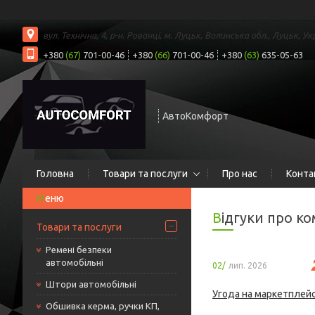
вул. Технічна, 4, р-н. Рованці, м. Луцьк, Волинська обл., Луцьк, Ук
+380
(67)
701-00-46
+380
(66)
701-00-46
+380
(63)
635-05-63
АвтоКомфорт
Головна
Товари та послуги
Про нас
Конта
Відгуки про 
Товари та послуги
Ремені безпеки
автомобільні
02/
лип. 2026
Штори автомобільні
Угода на маркетплейс
Обшивка керма, ручки КП,