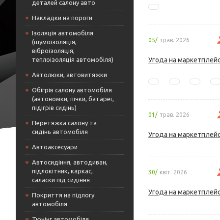
деталей салону авто
Накладки на пороги
Ізоляція автомобіля
05/
трав. 2026
(шумоізоляція,
віброізоляція,
теплоізоляція автомобіля)
Угода на маркетплейс
Автолюки, автовитяжки
Обігрів салону автомобіля
(автономки, пічки, батареї,
підігрів сидінь)
01/
трав. 2026
Перетяжка салону та
сидінь автомобіля
Угода на маркетплейс
Автоаксесуари
Автосидіння, автодиван,
підлокітник, каркас,
30/
квіт. 2026
саласки під сидіння
Угода на маркетплейс
Покриття на підлогу
автомобіля
Тюнінг автомобіля