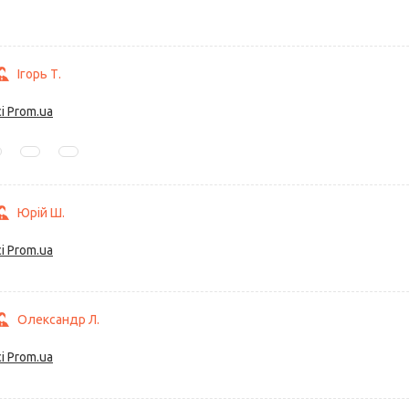
Ігорь Т.
і Prom.ua
Юрій Ш.
і Prom.ua
Олександр Л.
і Prom.ua