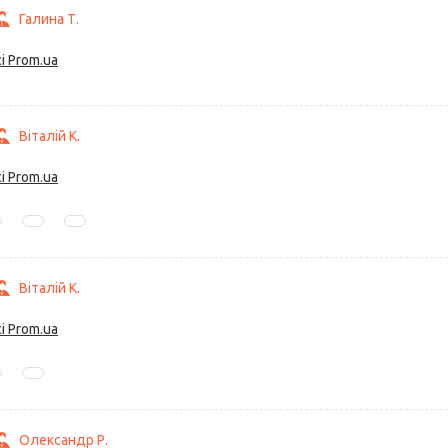
Галина Т.
і Prom.ua
Віталій К.
і Prom.ua
Віталій К.
і Prom.ua
Олександр Р.