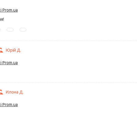
і Prom.ua
я!
Юрій Д.
і Prom.ua
Илона Д.
і Prom.ua