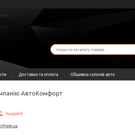
раїна
кти
Доставка та оплата
Обшивка салонів авто
компанію AвтоКомфорт
Андрій К.
і Prom.ua