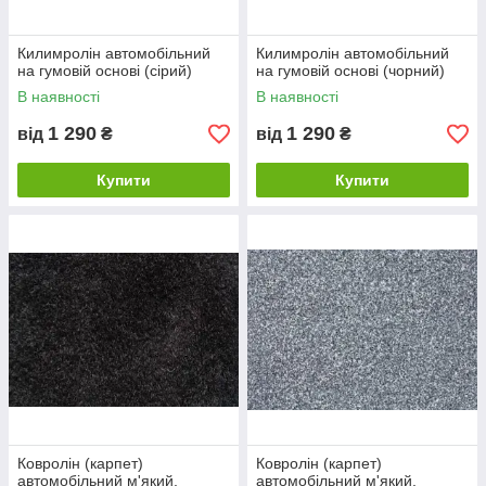
Килимролін автомобільний
Килимролін автомобільний
на гумовій основі (сірий)
на гумовій основі (чорний)
В наявності
В наявності
1 290
1 290
від
₴
від
₴
Купити
Купити
Ковролін (карпет)
Ковролін (карпет)
автомобільний м'який,
автомобільний м'який,