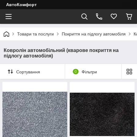
АвтоКомфорт
Товари та послуги
Покриття на підлогу автомобіля
К
Ковролін автомобільний (кварове покриття на
підлогу автомобіля)
Сортування
0
Фільтри